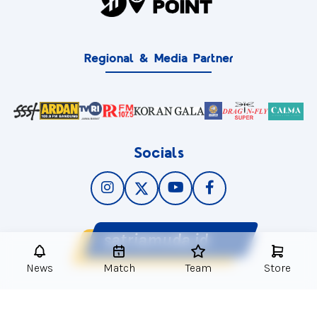
Regional & Media Partner
Socials
satriamuda.id
News
Match
Team
Store
© 2025
Satria Muda Pertamina
. All Rights Reserved.