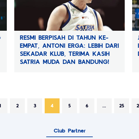
G
RESMI BERPISAH DI TAHUN KE-
EMPAT, ANTONI ERGA: LEBIH DARI
SEKADAR KLUB, TERIMA KASIH
SATRIA MUDA DAN BANDUNG!
1
2
3
4
5
6
...
25
2
Club Partner